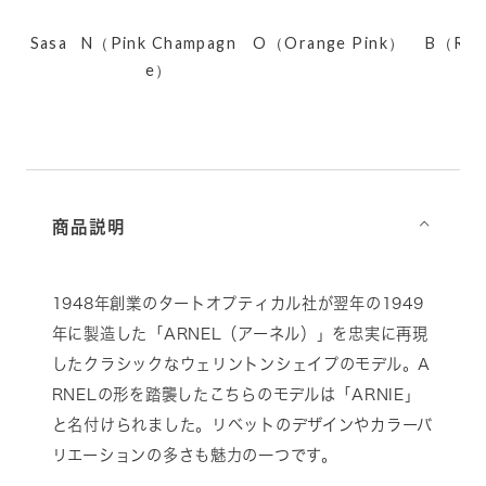
er Sasa
N（Pink Champagn
O（Orange Pink）
B（Root
w）
e）
商品説明
⌵
1948年創業のタートオプティカル社が翌年の1949
年に製造した「ARNEL（アーネル）」を忠実に再現
したクラシックなウェリントンシェイプのモデル。A
RNELの形を踏襲したこちらのモデルは「ARNIE」
と名付けられました。リベットのデザインやカラーバ
リエーションの多さも魅力の一つです。