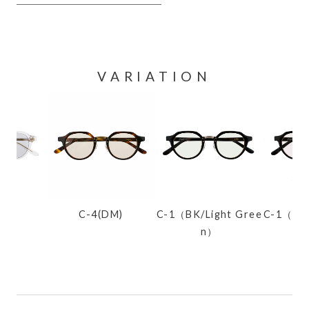
VARIATION
-4(DM)
C-1（BK/Light Gree
C-1（BK/Light Purpl
n）
e）