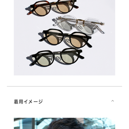
着用イメージ
⌵