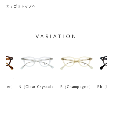
カテゴリトップへ
VARIATION
Amber）
N（Clear Crystal）
R（Champagne）
Bb（Dark