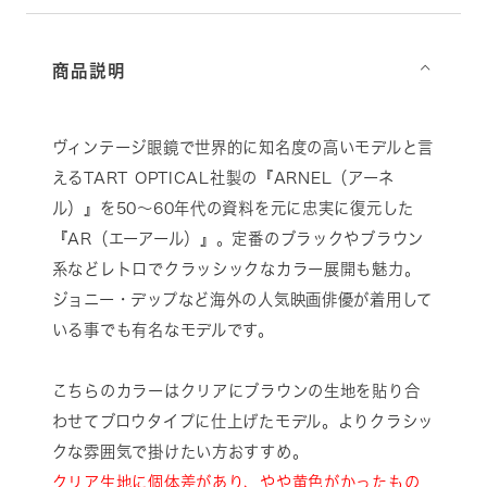
商品説明
⌵
ヴィンテージ眼鏡で世界的に知名度の高いモデルと言
えるTART OPTICAL社製の『ARNEL（アーネ
ル）』を50～60年代の資料を元に忠実に復元した
『AR（エーアール）』。定番のブラックやブラウン
系などレトロでクラッシックなカラー展開も魅力。
ジョニー・デップなど海外の人気映画俳優が着用して
いる事でも有名なモデルです。
こちらのカラーはクリアにブラウンの生地を貼り合
わせてブロウタイプに仕上げたモデル。よりクラシッ
クな雰囲気で掛けたい方おすすめ。
クリア生地に個体差があり、やや黄色がかったもの