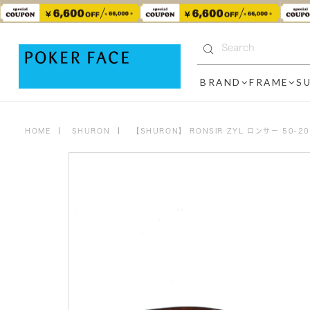
BRAND
FRAME
S
HOME
SHURON
【SHURON】 RONSIR ZYL ロンサー 50-20