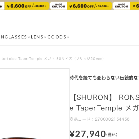
UNGLASSES
LENS
GOODS
 tortoise TaperTemple メガネ 50サイズ（ブリッジ20mm）
時代を経ても変わらない伝統的な
【SHURON】 RONSIR
e TaperTemple
商品コード：2700002154456
¥27,940
(税込)