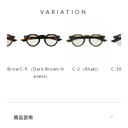
VARIATION
ght Brow
C-9 （Dark Brown H
C-2（Khaki）
C-10（D
）
avana）
H
商品説明
⌵