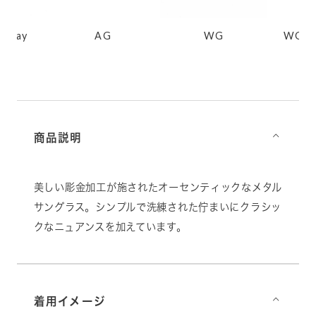
lGray
AG
WG
WG/S
商品説明
⌵
美しい彫金加工が施されたオーセンティックなメタル
サングラス。シンプルで洗練された佇まいにクラシッ
クなニュアンスを加えています。
着用イメージ
⌵