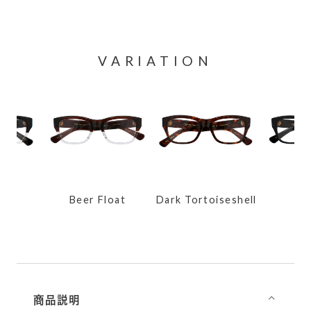
VARIATION
loat
Dark Tortoiseshell
Nero
Wh
商品説明
⌵