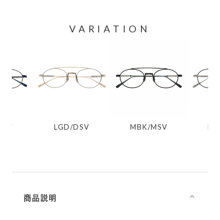
VARIATION
TGY
LGD/DSV
MBK/MSV
DS
商品説明
⌵