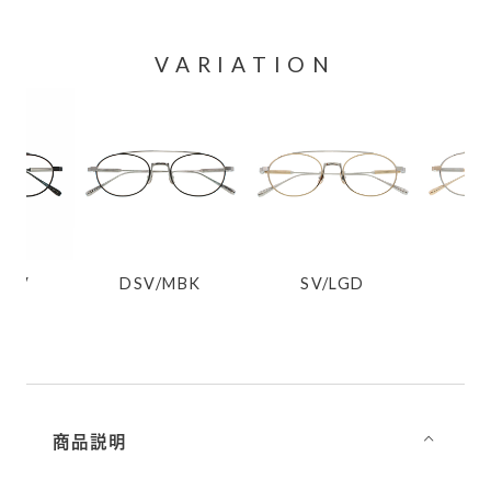
VARIATION
MSV
DSV/MBK
SV/LGD
LG
商品説明
⌵