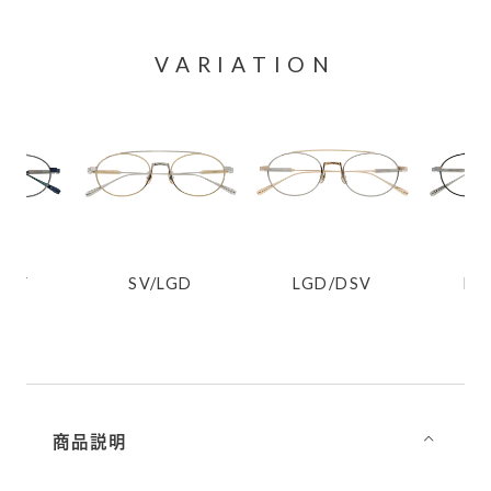
VARIATION
TGY
SV/LGD
LGD/DSV
DS
商品説明
⌵