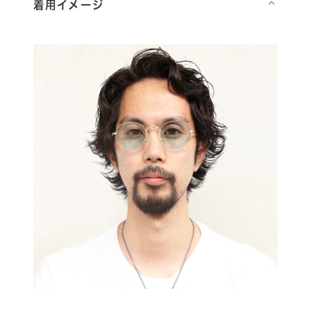
着用イメージ
⌵