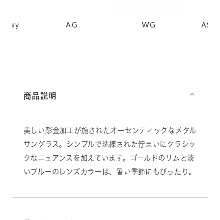
lGray
AG
WG
AS/C
商品説明
⌵
美しい彫金加工が施されたオーセンティックなメタル
サングラス。シンプルで洗練された佇まいにクラシッ
クなニュアンスを加えています。ゴールドのリムと淡
いブルーのレンズカラーは、暑い季節にもぴったり。