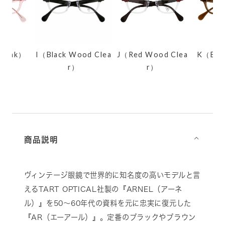
 Pink）
I（Black Wood Clea
J（Red Wood Clea
K（Brow
r）
r）
商品説明
⌵
ヴィンテージ眼鏡で世界的に知名度の高いモデルと言
えるTART OPTICAL社製の『ARNEL（アーネ
ル）』を50～60年代の資料を元に忠実に復元した
『AR（エーアール）』。定番のブラックやブラウン