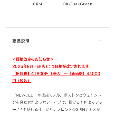
Y
CRM
BK/DarkGreen
GR
商品説明
⌵
＜価格改定のお知らせ＞
2026年9月1日(火)より価格が改定されます。
【旧価格】41800円（税込）→【新価格】44000
円（税込）
「NEWOLD」の後継モデル。ボストンとウェリント
ンを合わせたようなシェイプで、掛けると程よくシャ
ープさも感じる仕上がり。フロントの3PINカシメが