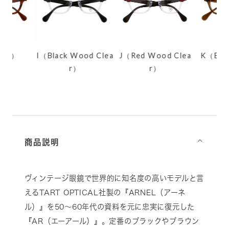
ber）
I（Black Wood Clea
J（Red Wood Clea
K（Brow
r）
r）
商品説明
⌵
ヴィンテージ眼鏡で世界的に知名度の高いモデルと言
えるTART OPTICAL社製の『ARNEL（アーネ
ル）』を50～60年代の資料を元に忠実に復元した
『AR（エーアール）』。定番のブラックやブラウン