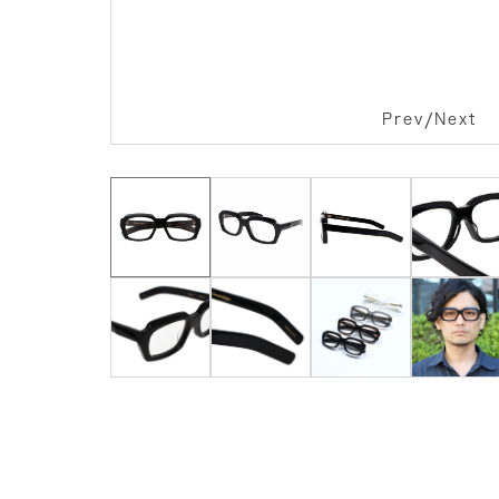
/
Prev
Next