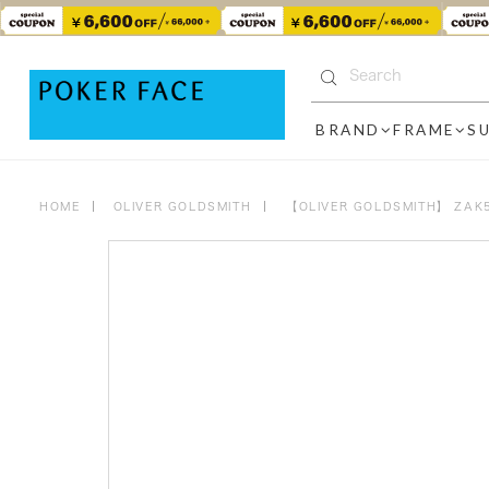
BRAND
FRAME
S
HOME
OLIVER GOLDSMITH
【OLIVER GOLDSMITH】 ZA